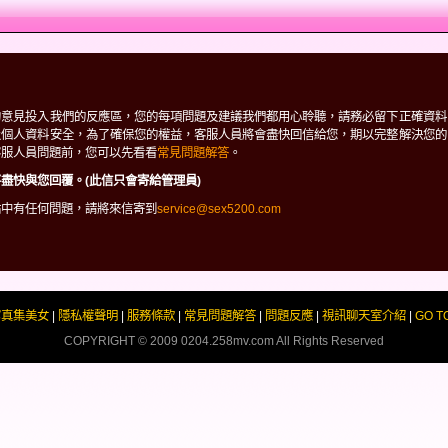
的意見投入我們的反應區，您的每項問題及建議我們都用心聆聽，請務必留下正確資料
及個人資料安全，為了確保您的權益，客服人員將會盡快回信給您，期以完整解決您的
客服人員問題前，您可以先看看
常見問題解答
。
盡快與您回覆。(此信只會寄給管理員)
站中有任何問題，請將來信寄到
service@sex5200.com
寫真集美女
|
隱私權聲明
|
服務條款
|
常見問題解答
|
問題反應
|
視訊聊天室介紹
|
GO T
COPYRIGHT © 2009
0204.258mv.com
All Rights Reserved